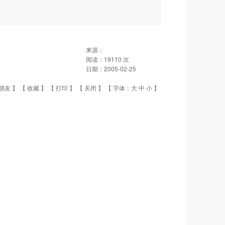
来源：
阅读：
19110
次
日期：
2005-02-25
朋友
】 【
收藏
】 【
打印
】 【
关闭
】 【 字体：
大
中
小
】