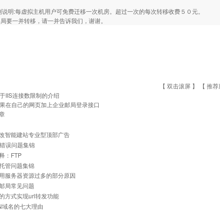
. 特别说明:每虚拟主机用户可免费迁移一次机房。超过一次的每次转移收费５０元。
邮局要一并转移，请一并告诉我们，谢谢。
【 双击滚屏 】 【
推荐
于IIS连接数限制的介绍
果在自己的网页加上企业邮局登录接口
章
改智能建站专业型顶部广告
常见错误问题集锦
释：FTP
托管问题集锦
用服务器资源过多的部分原因
邮局常见问题
的方式实现url转发功能
N域名的七大理由