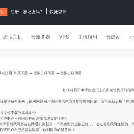
注册
忘记密码?
快捷登录:
虚拟主机
云服务器
VPS
主机租用
云建站
域名注册-常见问题
→
虚拟主机问题
→ 虚拟主机问题
如何将我司申请的虚拟主机由电信机房转移
提供更好的服务，解决网通用户访问电信网络速度较慢的问题，我司现新启用了网通I
：
ftp将文件下载到本地备份
客户中心－有问必答处通知管理员转移主机
请求后我司将会在网通机房新开一个同类型的虚拟主机，。若域名是我司注册的，
毕后请用户自已将网站数据上传到网通的服务器上。