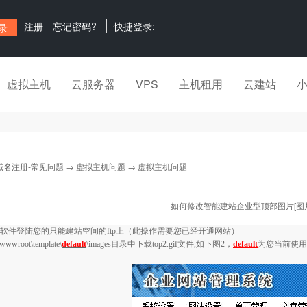
注册
忘记密码?
快捷登录:
虚拟主机
云服务器
VPS
主机租用
云建站
域名注册-常见问题
→
虚拟主机问题
→ 虚拟主机问题
如何修改智能建站企业型顶部图片[图片
软件登陆您的只能建站空间的
ftp
上（此操作需要您已经开通网站）
wwwroot\template\
default
\images
目录中下载
top2.gif
文件
,
如下图
2
，
default
为您当前使用