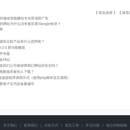
【 双击滚屏 】 【
推荐
何修改智能建站专业型顶部广告
的网站为什么没有被百度/Google收录？
章
虚拟主机产品有什么优势呢？
he 2.0 新功能概览
件专题
名FAQ
道你们公司能保障我们网站的安全吗？
免数据库被别人下载？
ql数据源程序调用方式（使用php脚本语言调用）
置电子证书及备案编号
关于我们
|
联系我们
|
付款方式
|
提交工单
|
常见问题
|
独立控制面板