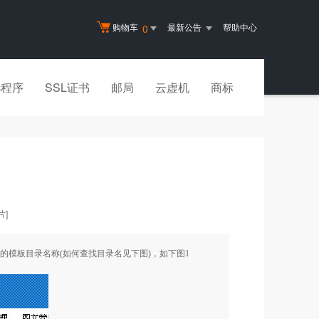
购物车
最新公告
帮助中心
0
小程序
SSL证书
邮局
云虚机
商标
]
的模板目录名称(如何查找目录名见下图)，如下图
1