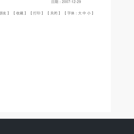
日期：
2007-12-29
朋友
】 【
收藏
】 【
打印
】 【
关闭
】 【 字体：
大
中
小
】