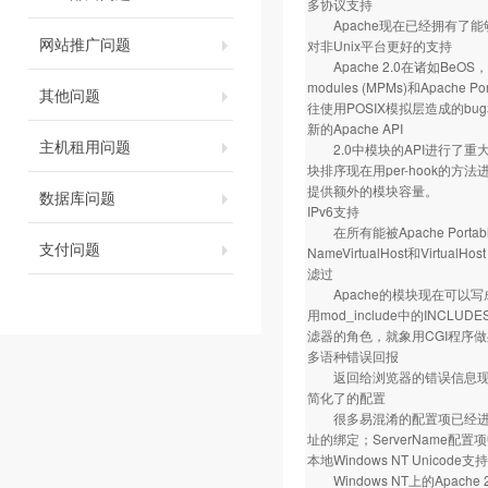
多协议支持
Apache现在已经拥有了能够
网站推广问题
对非Unix平台更好的支持
Apache 2.0在诸如BeOS，
modules (MPMs)和Apac
其他问题
往使用POSIX模拟层造成的bu
新的Apache API
主机租用问题
2.0中模块的API进行了重大
块排序现在用per-hook的
提供额外的模块容量。
数据库问题
IPv6支持
在所有能被Apache Portabl
支付问题
NameVirtualHost和Virtua
滤过
Apache的模块现在可以
用mod_include中的INC
滤器的角色，就象用CGI程序
多语种错误回报
返回给浏览器的错误信息现在
简化了的配置
很多易混淆的配置项已经进行了简化
址的绑定；ServerName
本地Windows NT Unicode支持
Windows NT上的Apach